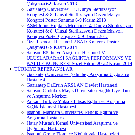
Çalışması 6-9 Kasım 2013
Gaziantep Üniversitesi 14. Dünya Sterilizasyon
Kongresi & 8. Ulusal Sterilizasyon Dezenfeksiyon
Kongresi Poster Sunumu 6-9 Kasım 2013
ASM Johns Hopkins Medicine 14. Dünya Sterilizasyon
Kongresi & 8. Ulusal Sterilizasyon Dezenfeksiyon
Kongresi Poster Çalışması 6-9 Kasım 2013
Özel Esencan Hastanesi 2.SAD Kongresi Poster
Çalışması 6-9 Kasım 2014
Samsun Eğitim ve Araştırma Hastanesi V.
ULUSLARARASI SAĞLIKTA PERFORMANS VE
KALİTE KONGRESİ Sözel Bildiri 20-22 Kasım 2014
TÜRKİYE REFERANSLAR
Gaziantep Üniversitesi Şahinbey Araştırma Uygulama
Hastanesi
Gaziantep Dr.Ersin ARSLAN Devlet Hastanesi
Samsun Ondokuz Mayıs Üniversitesi Sağlık Uygulama
ve Araştırma Merkezi
Ankara Türkiye Yüksek İhtisas Eğitim ve Araştırma
Sağlık İşletmesi Hastanesi
İstanbul Marmara Üniversitesi Pendik Eğitim ve
Araştırma Hastanesi
Hatay Mustafa Kemal Üniversitesi Araştırma ve
Uygulama Hastanesi
İstanbul Group Florence Nightingale Hastaneleri