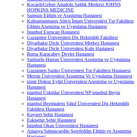
Kocaeli/Gebze Anadolu Sağlık Merkezi JOHNS
HOPKINS MEDICINE
Samsun Eğitim ve Araştırma Hastanesi
Kahramanmaraş Sütçü İmam Üniversitesi Tıp Fakültesi
Eğitim Araştırma ve Uygulama Hastanesi
İstanbul Esencan Hastanesi
Gaziantep Üniversitesi Diş Hekimliği Fakültesi
Diyarbakır Dicle Üniversitesi Merkez Hastanesi
Diyarbakır Dicle Üniversitesi Kalp Hastanesi
Bursa Karacabey Devlet Hastanesi
Şanlıurfa Harran Üniversitesi Araştırma ve Uygulama
Hastanesi
Gaziantep Sanko Üniversitesi Tıp Fakültesi Hastanesi
Mersin Üniversitesi Araştırma Ve Uygulama Hastanesi
izmir Dokuz Eylül Üniversitesi Araştırma ve Uygulama
Hastanesi
istanbul Üsküdar Üniversitesi NP istanbul Beyin
Hastanesi
istanbul Bezmialem Vakıf Üniversitesi Diş Hekimliği
Fakültesi Hastanesi
Kayseri Şehir Hastanesi
Eskişehir Şehir Hastanesi
İstanbul Okan Üniversitesi Hastanesi
Amasya Sabuncuoğlu Şerefeddin Eğitim ve Araştırma
Hastanesi