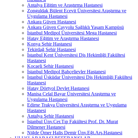
Antalya Eğitim ve Araştırma Hastanesi
Zonguldak Bülent Ecevit Üniversitesi Araştırma ve
Uygulama Hastanesi
Ankara Güven Hastanesi
Ankara Güven Çayyolu Sağlıklı Yaşam Kampüsü
İstanbul Medipol Üniversitesi Mega Hastanesi
Hatay Eğitim ve Araştırma Hastanesi
Konya Şehir Hastanesi
Tekirdağ Şehir Hastanesi
İstanbul Kent Üniversitesi Diş Hekimliği Fakültesi
Hastanesi
Kocaeli Şehir Hastanesi
İstanbul Medipol Bahçelievler Hastanesi
İstanbul Üsküdar Üniversitesi Diş Hekimliği Fakültesi
Hastanesi
Hatay Dörtyol Devlet Hastanesi
Manisa Celal Bayar Üniversitesi Araştırma ve
Uygulama Hastanesi
Edirne Trakya Üniversitesi Araştırma ve Uygulama
Hastanesi
Antalya Şehir Hastanesi
İstanbul Ünv.Cer.Tıp Fakültesi Prof. Dr. Murat
Dilmener Hastanesi
Niğde Ömer Halis Demir Ünv.Eğt.Arş.Hastanesi