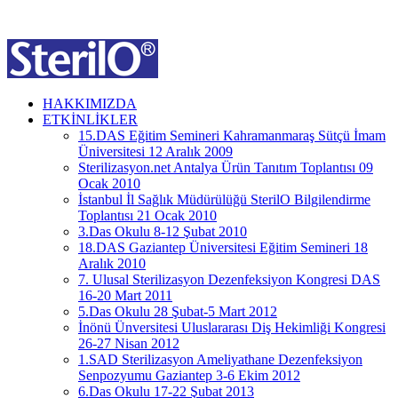
HAKKIMIZDA
ETKİNLİKLER
15.DAS Eğitim Semineri Kahramanmaraş Sütçü İmam
Üniversitesi 12 Aralık 2009
Sterilizasyon.net Antalya Ürün Tanıtım Toplantısı 09
Ocak 2010
İstanbul İl Sağlık Müdürülüğü SterilO Bilgilendirme
Toplantısı 21 Ocak 2010
3.Das Okulu 8-12 Şubat 2010
18.DAS Gaziantep Üniversitesi Eğitim Semineri 18
Aralık 2010
7. Ulusal Sterilizasyon Dezenfeksiyon Kongresi DAS
16-20 Mart 2011
5.Das Okulu 28 Şubat-5 Mart 2012
İnönü Ünversitesi Uluslararası Diş Hekimliği Kongresi
26-27 Nisan 2012
1.SAD Sterilizasyon Ameliyathane Dezenfeksiyon
Senpozyumu Gaziantep 3-6 Ekim 2012
6.Das Okulu 17-22 Şubat 2013