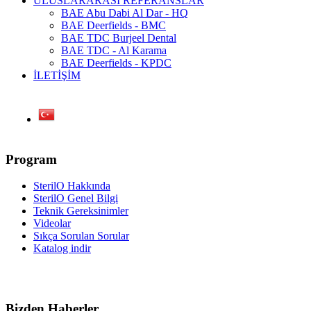
ULUSLARARASI REFERANSLAR
BAE Abu Dabi Al Dar - HQ
BAE Deerfields - BMC
BAE TDC Burjeel Dental
BAE TDC - Al Karama
BAE Deerfields - KPDC
İLETİŞİM
Program
SterilO Hakkında
SterilO Genel Bilgi
Teknik Gereksinimler
Videolar
Sıkça Sorulan Sorular
Katalog indir
Bizden Haberler