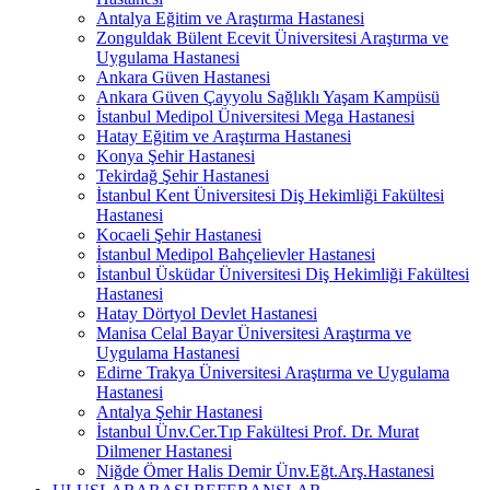
Antalya Eğitim ve Araştırma Hastanesi
Zonguldak Bülent Ecevit Üniversitesi Araştırma ve
Uygulama Hastanesi
Ankara Güven Hastanesi
Ankara Güven Çayyolu Sağlıklı Yaşam Kampüsü
İstanbul Medipol Üniversitesi Mega Hastanesi
Hatay Eğitim ve Araştırma Hastanesi
Konya Şehir Hastanesi
Tekirdağ Şehir Hastanesi
İstanbul Kent Üniversitesi Diş Hekimliği Fakültesi
Hastanesi
Kocaeli Şehir Hastanesi
İstanbul Medipol Bahçelievler Hastanesi
İstanbul Üsküdar Üniversitesi Diş Hekimliği Fakültesi
Hastanesi
Hatay Dörtyol Devlet Hastanesi
Manisa Celal Bayar Üniversitesi Araştırma ve
Uygulama Hastanesi
Edirne Trakya Üniversitesi Araştırma ve Uygulama
Hastanesi
Antalya Şehir Hastanesi
İstanbul Ünv.Cer.Tıp Fakültesi Prof. Dr. Murat
Dilmener Hastanesi
Niğde Ömer Halis Demir Ünv.Eğt.Arş.Hastanesi