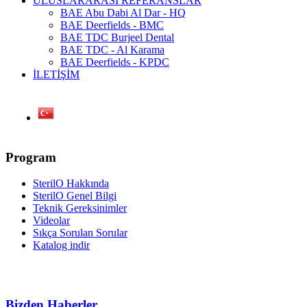
ULUSLARARASI REFERANSLAR
BAE Abu Dabi Al Dar - HQ
BAE Deerfields - BMC
BAE TDC Burjeel Dental
BAE TDC - Al Karama
BAE Deerfields - KPDC
İLETİŞİM
Program
SterilO Hakkında
SterilO Genel Bilgi
Teknik Gereksinimler
Videolar
Sıkça Sorulan Sorular
Katalog indir
Bizden Haberler