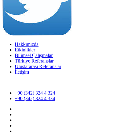
Hakkımızda
Etkinlikler
Bilimsel Çalışmalar
Türkiye Referanslar
Uluslararası Referanslar
İletişim
+90 (342) 324 4 324
+90 (342) 324 4 334