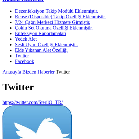
Dezenfeksiyon Takip Modülü Eklenmiştir.
Reuse (Disposible) Takip Özelliği Eklenmiştir.
7/24 Çağrı Merkezi Hizmete Girmiştir.
Çoklu Set Okutma Özelliği Eklenmiştir.
Enfeksiyon Raporlamaları
Yedek Alet
Sesli Uyarı Özelliği Eklenmiştir.
Elde Yıkanan Alet Özelliği
Twitter
Facebook
Anasayfa
Bizden Haberler
Twitter
Twitter
https://twitter.com/SterilO_TR/