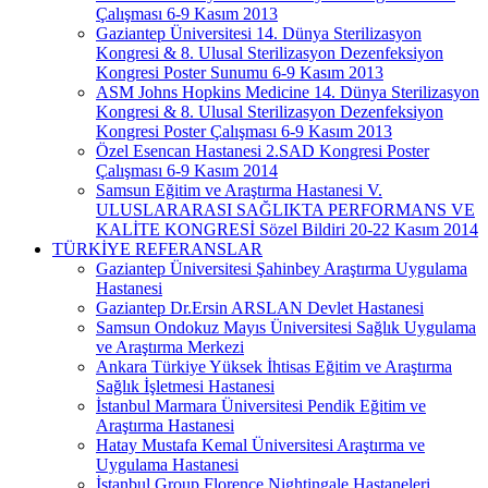
Çalışması 6-9 Kasım 2013
Gaziantep Üniversitesi 14. Dünya Sterilizasyon
Kongresi & 8. Ulusal Sterilizasyon Dezenfeksiyon
Kongresi Poster Sunumu 6-9 Kasım 2013
ASM Johns Hopkins Medicine 14. Dünya Sterilizasyon
Kongresi & 8. Ulusal Sterilizasyon Dezenfeksiyon
Kongresi Poster Çalışması 6-9 Kasım 2013
Özel Esencan Hastanesi 2.SAD Kongresi Poster
Çalışması 6-9 Kasım 2014
Samsun Eğitim ve Araştırma Hastanesi V.
ULUSLARARASI SAĞLIKTA PERFORMANS VE
KALİTE KONGRESİ Sözel Bildiri 20-22 Kasım 2014
TÜRKİYE REFERANSLAR
Gaziantep Üniversitesi Şahinbey Araştırma Uygulama
Hastanesi
Gaziantep Dr.Ersin ARSLAN Devlet Hastanesi
Samsun Ondokuz Mayıs Üniversitesi Sağlık Uygulama
ve Araştırma Merkezi
Ankara Türkiye Yüksek İhtisas Eğitim ve Araştırma
Sağlık İşletmesi Hastanesi
İstanbul Marmara Üniversitesi Pendik Eğitim ve
Araştırma Hastanesi
Hatay Mustafa Kemal Üniversitesi Araştırma ve
Uygulama Hastanesi
İstanbul Group Florence Nightingale Hastaneleri