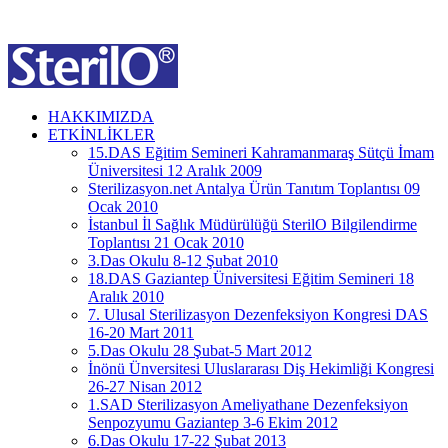
HAKKIMIZDA
ETKİNLİKLER
15.DAS Eğitim Semineri Kahramanmaraş Sütçü İmam
Üniversitesi 12 Aralık 2009
Sterilizasyon.net Antalya Ürün Tanıtım Toplantısı 09
Ocak 2010
İstanbul İl Sağlık Müdürülüğü SterilO Bilgilendirme
Toplantısı 21 Ocak 2010
3.Das Okulu 8-12 Şubat 2010
18.DAS Gaziantep Üniversitesi Eğitim Semineri 18
Aralık 2010
7. Ulusal Sterilizasyon Dezenfeksiyon Kongresi DAS
16-20 Mart 2011
5.Das Okulu 28 Şubat-5 Mart 2012
İnönü Ünversitesi Uluslararası Diş Hekimliği Kongresi
26-27 Nisan 2012
1.SAD Sterilizasyon Ameliyathane Dezenfeksiyon
Senpozyumu Gaziantep 3-6 Ekim 2012
6.Das Okulu 17-22 Şubat 2013