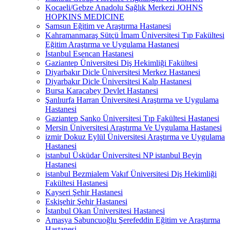
Kocaeli/Gebze Anadolu Sağlık Merkezi JOHNS
HOPKINS MEDICINE
Samsun Eğitim ve Araştırma Hastanesi
Kahramanmaraş Sütçü İmam Üniversitesi Tıp Fakültesi
Eğitim Araştırma ve Uygulama Hastanesi
İstanbul Esencan Hastanesi
Gaziantep Üniversitesi Diş Hekimliği Fakültesi
Diyarbakır Dicle Üniversitesi Merkez Hastanesi
Diyarbakır Dicle Üniversitesi Kalp Hastanesi
Bursa Karacabey Devlet Hastanesi
Şanlıurfa Harran Üniversitesi Araştırma ve Uygulama
Hastanesi
Gaziantep Sanko Üniversitesi Tıp Fakültesi Hastanesi
Mersin Üniversitesi Araştırma Ve Uygulama Hastanesi
izmir Dokuz Eylül Üniversitesi Araştırma ve Uygulama
Hastanesi
istanbul Üsküdar Üniversitesi NP istanbul Beyin
Hastanesi
istanbul Bezmialem Vakıf Üniversitesi Diş Hekimliği
Fakültesi Hastanesi
Kayseri Şehir Hastanesi
Eskişehir Şehir Hastanesi
İstanbul Okan Üniversitesi Hastanesi
Amasya Sabuncuoğlu Şerefeddin Eğitim ve Araştırma
Hastanesi